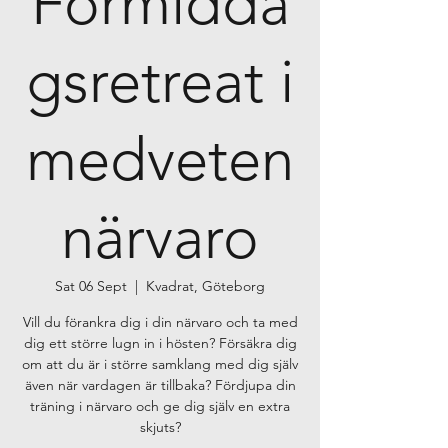
Förmidda
gsretreat i
medveten
närvaro
Sat 06 Sept
  |  
Kvadrat, Göteborg
Vill du förankra dig i din närvaro och ta med
dig ett större lugn in i hösten? Försäkra dig
om att du är i större samklang med dig själv
även när vardagen är tillbaka? Fördjupa din
träning i närvaro och ge dig själv en extra
skjuts?