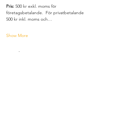
Pris:
 500 kr exkl. moms för 
företagsbetalande.  För privatbetalande 
500 kr inkl. moms och…
Show More
Tickets
Sale ended
Ticket type
Biljett
Price
From SEK 400.00 to SEK 500.00
Företagsbetalande, exkl. moms